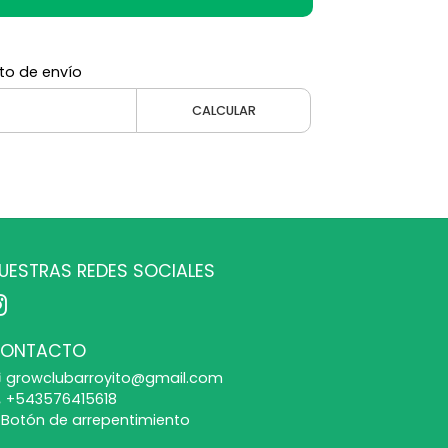
to de envío
CALCULAR
UESTRAS REDES SOCIALES
ONTACTO
growclubarroyito@gmail.com
+543576415618
Botón de arrepentimiento