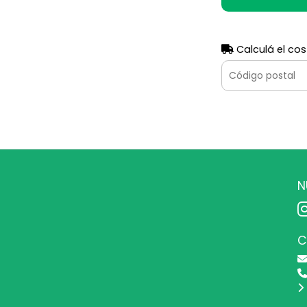
Calculá el cos
N
C