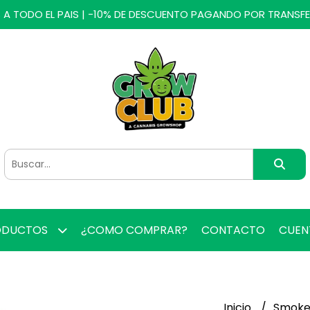
 A TODO EL PAIS | -10% DE DESCUENTO PAGANDO POR TRANSF
ODUCTOS
¿COMO COMPRAR?
CONTACTO
CUE
Inicio
Smoke