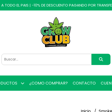
 A TODO EL PAIS | -10% DE DESCUENTO PAGANDO POR TRANSF
ODUCTOS
¿COMO COMPRAR?
CONTACTO
CUE
Inicio
Smoke