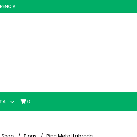
ERENCIA
NTA
0
 Shop
Pipas
Pipa Metal Labrada