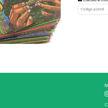
Calculá el cos
N
C