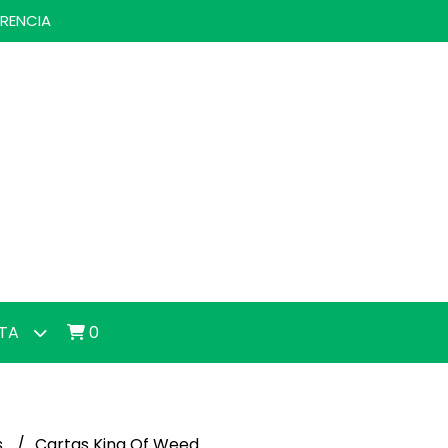
ERENCIA
NTA
0
s
Cartas King Of Weed