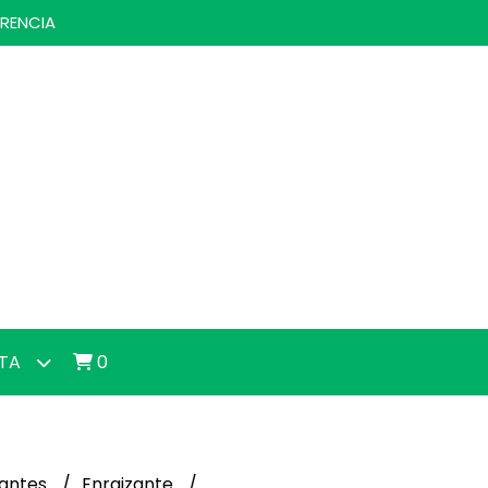
ERENCIA
NTA
0
izantes
Enraizante