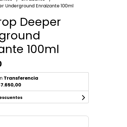
r Underground Enraizante 100ml
rop Deeper
ground
ante 100ml
0
n
Transferencia
7.650,00
descuentos