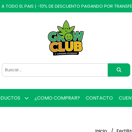
 A TODO EL PAIS | -10% DE DESCUENTO PAGANDO POR TRANSF
ODUCTOS
¿COMO COMPRAR?
CONTACTO
CUE
Inicio
Fertil